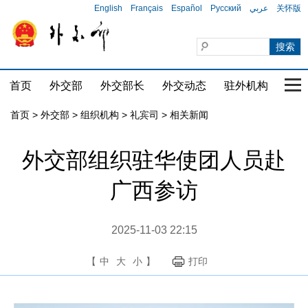
English
Français
Español
Русский
عربي
关怀版
首页
外交部
外交部长
外交动态
驻外机构
国家
首页
>
外交部
>
组织机构
>
礼宾司
>
相关新闻
外交部组织驻华使团人员赴
广西参访
2025-11-03 22:15
【
中
大
小
】
打印