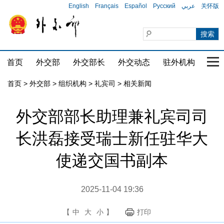
English
Français
Español
Русский
عربي
关怀版
首页
外交部
外交部长
外交动态
驻外机构
国家
首页
>
外交部
>
组织机构
>
礼宾司
>
相关新闻
外交部部长助理兼礼宾司司
长洪磊接受瑞士新任驻华大
使递交国书副本
2025-11-04 19:36
【
中
大
小
】
打印