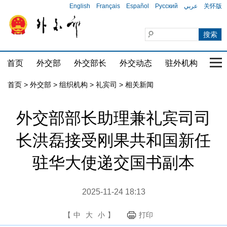
English
Français
Español
Русский
عربي
关怀版
首页
外交部
外交部长
外交动态
驻外机构
国家
首页
>
外交部
>
组织机构
>
礼宾司
>
相关新闻
外交部部长助理兼礼宾司司
长洪磊接受刚果共和国新任
驻华大使递交国书副本
2025-11-24 18:13
【
中
大
小
】
打印