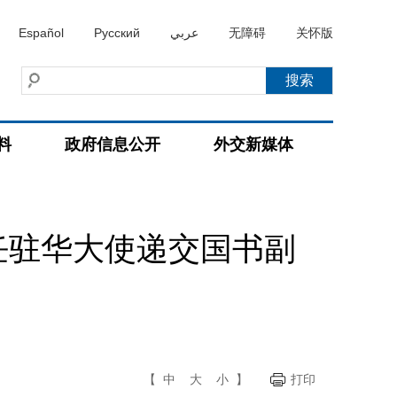
Español
Русский
عربي
无障碍
关怀版
料
政府信息公开
外交新媒体
任驻华大使递交国书副
【
中
大
小
】
打印