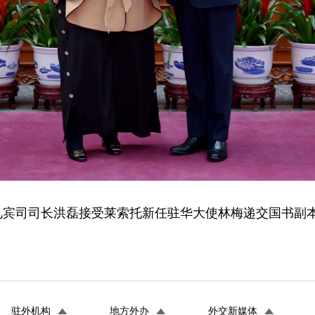
兼礼宾司司长洪磊接受莱索托新任驻华大使林梅递交国书副本
驻外机构
地方外办
外交新媒体