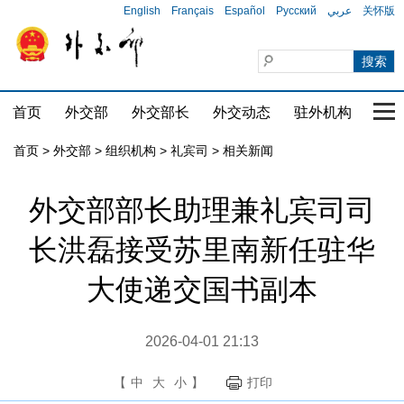
English
Français
Español
Русский
عربي
关怀版
首页
外交部
外交部长
外交动态
驻外机构
国家
首页
>
外交部
>
组织机构
>
礼宾司
>
相关新闻
外交部部长助理兼礼宾司司
长洪磊接受苏里南新任驻华
大使递交国书副本
2026-04-01 21:13
【
中
大
小
】
打印