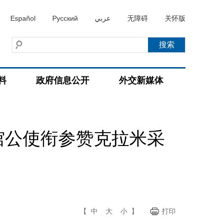
Español
Русский
عربي
无障碍
关怀版
料
政府信息公开
外交新媒体
馆公使衔参赞克拉米采
【
中
大
小
】
打印