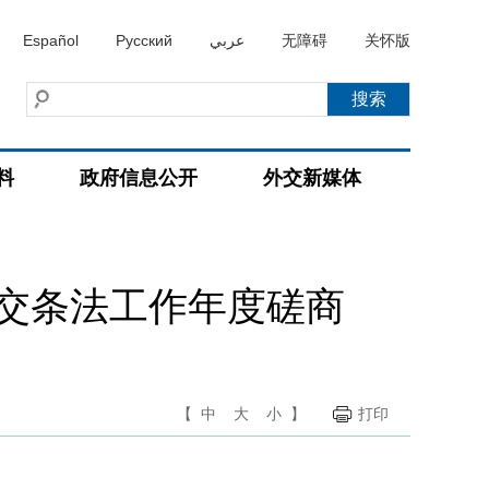
Español
Русский
عربي
无障碍
关怀版
料
政府信息公开
外交新媒体
交条法工作年度磋商
【
中
大
小
】
打印