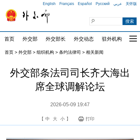
English
Français
Español
Русский
عربي
关怀版
首页
外交部
外交部长
外交动态
驻外机构
国家
首页
>
外交部
>
组织机构
>
条约法律司
>
相关新闻
外交部条法司司长齐大海出
席全球调解论坛
2026-05-09 19:47
【
中
大
小
】
打印