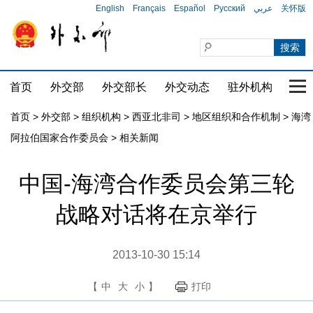
English
Français
Español
Русский
عربي
关怀版
首页
外交部
外交部长
外交动态
驻外机构
国家
首页
>
外交部
>
组织机构
>
西亚北非司
>
地区组织和合作机制
>
海湾
阿拉伯国家合作委员会
>
相关新闻
中国-海湾合作委员会第三轮
战略对话将在京举行
2013-10-30 15:14
【
中
大
小
】
打印