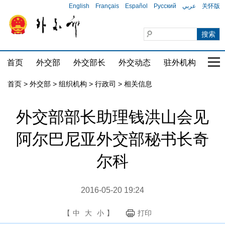
English
Français
Español
Русский
عربي
关怀版
首页
外交部
外交部长
外交动态
驻外机构
国家
首页
>
外交部
>
组织机构
>
行政司
>
相关信息
外交部部长助理钱洪山会见
阿尔巴尼亚外交部秘书长奇
尔科
2016-05-20 19:24
【
中
大
小
】
打印