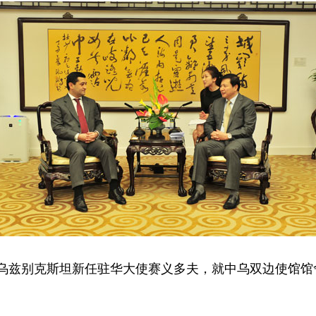
见乌兹别克斯坦新任驻华大使赛义多夫，就中乌双边使馆馆