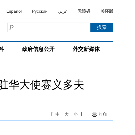
Español
Русский
عربي
无障碍
关怀版
料
政府信息公开
外交新媒体
驻华大使赛义多夫
【
中
大
小
】
打印