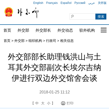
English
Français
Español
Русский
عربي
关怀版
首页
外交部
外交部长
外交动态
驻外机构
国家
首页
>
外交部
>
组织机构
>
行政司
>
相关信息
外交部部长助理钱洪山与土
耳其外交部副次长埃尔吉纳
伊进行双边外交馆舍会谈
2018-01-25 11:12
【
中
大
小
】
打印