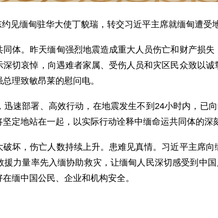
孙卫东约见缅甸驻华大使丁貌瑞，转交习近平主席就缅甸遭
共同体。昨天缅甸强烈地震造成重大人员伤亡和财产损失
示深切哀悼，向遇难者家属、受伤人员和灾区民众致以诚
强总理致敏昂莱的慰问电。
，迅速部署、高效行动，在地震发生不到24小时内，已向
将坚定地站在一起，以实际行动诠释中缅命运共同体的深
大破坏，伤亡人数持续上升。患难见真情。习近平主席向
救援力量率先入缅协助救灾，让缅甸人民深切感受到中国兄
好在缅中国公民、企业和机构安全。