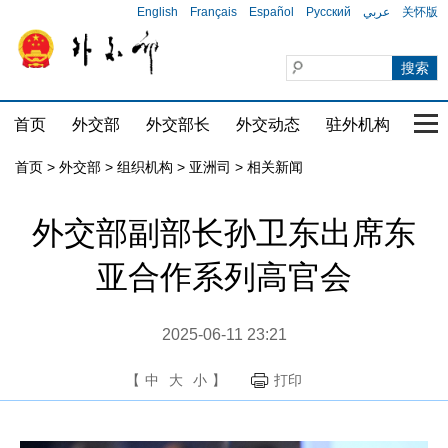
English
Français
Español
Русский
عربي
关怀版
首页
外交部
外交部长
外交动态
驻外机构
国家
首页
>
外交部
>
组织机构
>
亚洲司
>
相关新闻
外交部副部长孙卫东出席东
亚合作系列高官会
2025-06-11 23:21
【
中
大
小
】
打印