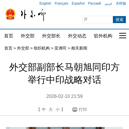
English
Français
Español
Русский
عربي
关怀版
首页
外交部
外交部长
外交动态
驻外机构
国家
首页
>
外交部
>
组织机构
>
亚洲司
>
相关新闻
外交部副部长马朝旭同印方
举行中印战略对话
2026-02-10 21:59
【
中
大
小
】
打印