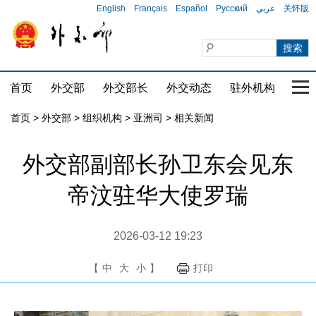
English
Français
Español
Русский
عربي
关怀版
首页
外交部
外交部长
外交动态
驻外机构
国家
首页
>
外交部
>
组织机构
>
亚洲司
>
相关新闻
外交部副部长孙卫东会见东
帝汶驻华大使罗瑞
2026-03-12 19:23
【
中
大
小
】
打印