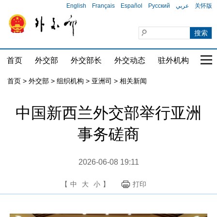
English
Français
Español
Русский
عربي
关怀版
首页
外交部
外交部长
外交动态
驻外机构
国家
首页
>
外交部
>
组织机构
>
亚洲司
>
相关新闻
中国新西兰外交部举行亚洲
事务磋商
2026-06-08 19:11
【
中
大
小
】
打印