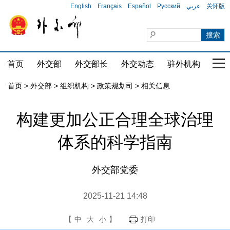
English
Français
Español
Русский
عربي
关怀版
首页
外交部
外交部长
外交动态
驻外机构
国家
首页
>
外交部
>
组织机构
>
政策规划司
>
相关信息
构建更加公正合理全球治理
体系的科学指南
外交部党委
2025-11-21 14:48
【
中
大
小
】
打印