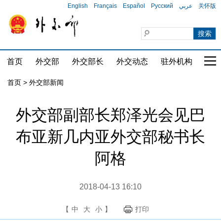
English
Français
Español
Русский
عربي
关怀版
首页
外交部
外交部长
外交动态
驻外机构
国家
首页
>
外交部新闻
外交部副部长郑泽光会见巴
布亚新几内亚外交部秘书长
阿格
2018-04-13 16:10
【
中
大
小
】
打印