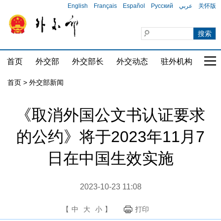
English
Français
Español
Русский
عربي
关怀版
首页
外交部
外交部长
外交动态
驻外机构
国家
首页
>
外交部新闻
《取消外国公文书认证要求
的公约》将于2023年11月7
日在中国生效实施
2023-10-23 11:08
【
中
大
小
】
打印