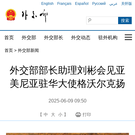
English
Français
Español
Русский
عربي
关怀版
首页
外交部
外交部长
外交动态
驻外机构
国家
首页
>
外交部新闻
外交部部长助理刘彬会见亚
美尼亚驻华大使格沃尔克扬
2025-06-09 09:50
【
中
大
小
】
打印