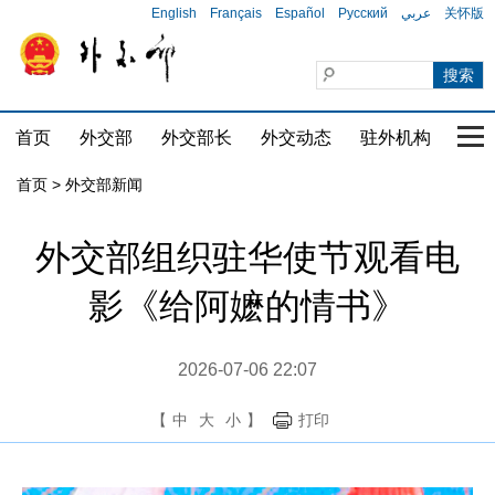
English
Français
Español
Русский
عربي
关怀版
首页
外交部
外交部长
外交动态
驻外机构
国家
首页
>
外交部新闻
外交部组织驻华使节观看电
影《给阿嬷的情书》
2026-07-06 22:07
【
中
大
小
】
打印