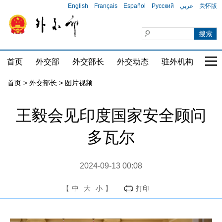
English
Français
Español
Русский
عربي
关怀版
首页
外交部
外交部长
外交动态
驻外机构
国家
首页
>
外交部长
>
图片视频
王毅会见印度国家安全顾问
多瓦尔
2024-09-13 00:08
【
中
大
小
】
打印