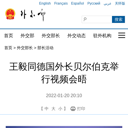
English
Français
Español
Русский
عربي
关怀版
首页
外交部
外交部长
外交动态
驻外机构
国家
首页
>
外交部长
>
部长活动
王毅同德国外长贝尔伯克举
行视频会晤
2022-01-20 20:10
【
中
大
小
】
打印