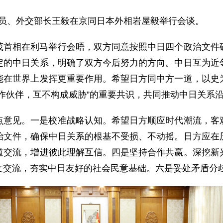
局委员、外交部长王毅在京同日本外相岩屋毅举行会谈。
茂首相在利马举行会晤，双方同意按照中日四个政治文件
定的中日关系，明确了双方今后努力的方向。中日互为近
能在世界上发挥更重要作用。希望日方同中方一道，以史
作伙伴，互不构成威胁”的重要共识，共同推动中日关系
点意见。一是校准战略认知。希望日方顺应时代潮流，客
治文件，确保中日关系的根基不受损、不动摇。日方应在
道交流，增进彼此理解互信。四是坚持合作共赢。深挖新
文交流，夯实中日友好的社会民意基础。六是妥处矛盾分