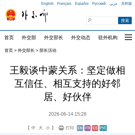
English
Français
Español
Русский
عربي
关怀版
首页
外交部
外交部长
外交动态
驻外机构
国家
首页
>
外交部长
>
部长活动
王毅谈中蒙关系：坚定做相
互信任、相互支持的好邻
居、好伙伴
2026-06-14 15:28
【
中
大
小
】
打印