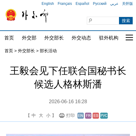
English
Français
Español
Русский
عربي
关怀版
首页
外交部
外交部长
外交动态
驻外机构
国家
首页
>
外交部长
>
部长活动
王毅会见下任联合国秘书长
候选人格林斯潘
2026-06-16 16:28
【
中
大
小
】
打印