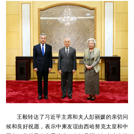
王毅转达了习近平主席和夫人彭丽媛的亲切问
候和良好祝愿，表示中柬友谊由西哈努克太皇和中