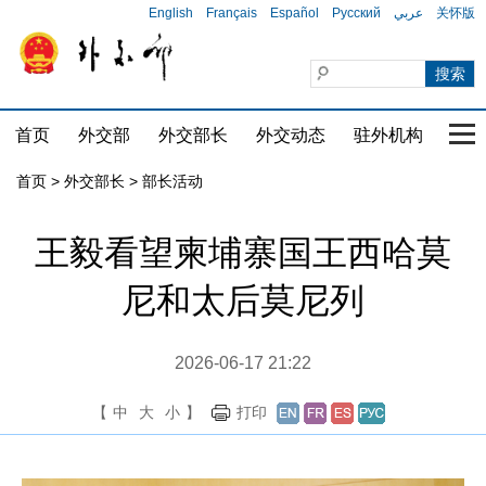
English
Français
Español
Русский
عربي
关怀版
首页
外交部
外交部长
外交动态
驻外机构
国家
首页
>
外交部长
>
部长活动
王毅看望柬埔寨国王西哈莫
尼和太后莫尼列
2026-06-17 21:22
【
中
大
小
】
打印