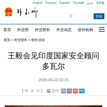
English
Français
Español
Русский
عربي
关怀版
首页
外交部
外交部长
外交动态
驻外机构
国家
首页
>
外交部长
>
部长活动
王毅会见印度国家安全顾问
多瓦尔
2026-06-23 02:15
【
中
大
小
】
打印