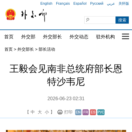
English
Français
Español
Русский
عربي
关怀版
首页
外交部
外交部长
外交动态
驻外机构
国家
首页
>
外交部长
>
部长活动
王毅会见南非总统府部长恩
特沙韦尼
2026-06-23 02:31
【
中
大
小
】
打印