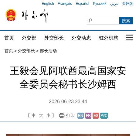
English
Français
Español
Русский
عربي
关怀版
首页
外交部
外交部长
外交动态
驻外机构
国家
首页
>
外交部长
>
部长活动
王毅会见阿联酋最高国家安
全委员会秘书长沙姆西
2026-06-23 23:44
【
中
大
小
】
打印