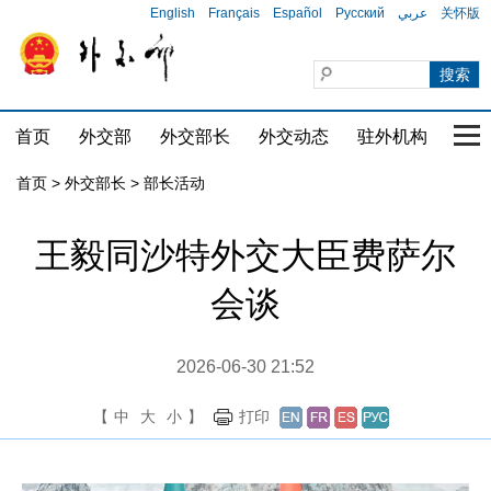
English
Français
Español
Русский
عربي
关怀版
首页
外交部
外交部长
外交动态
驻外机构
国家
首页
>
外交部长
>
部长活动
王毅同沙特外交大臣费萨尔
会谈
2026-06-30 21:52
【
中
大
小
】
打印