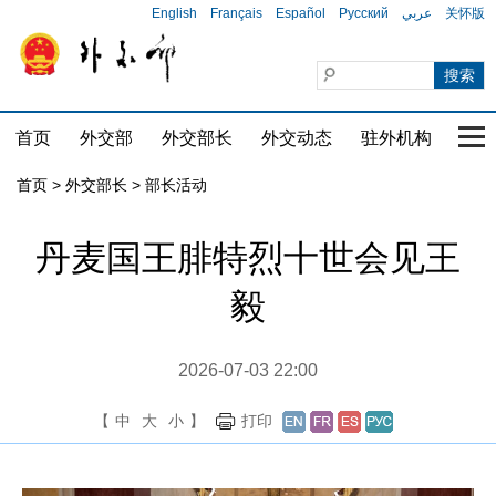
English
Français
Español
Русский
عربي
关怀版
首页
外交部
外交部长
外交动态
驻外机构
国家
首页
>
外交部长
>
部长活动
丹麦国王腓特烈十世会见王
毅
2026-07-03 22:00
【
中
大
小
】
打印