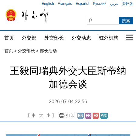
English
Français
Español
Русский
عربي
关怀版
首页
外交部
外交部长
外交动态
驻外机构
国家
首页
>
外交部长
>
部长活动
王毅同瑞典外交大臣斯蒂纳
加德会谈
2026-07-04 22:56
【
中
大
小
】
打印