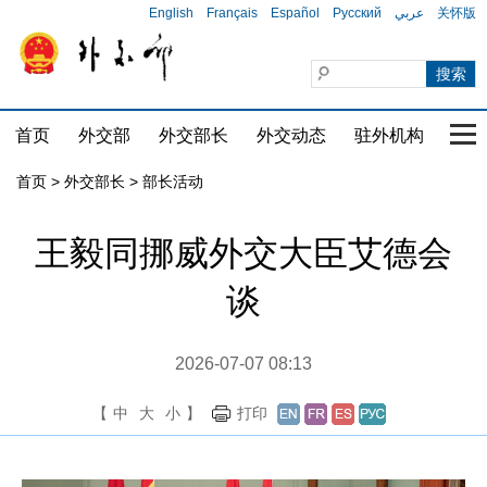
English
Français
Español
Русский
عربي
关怀版
首页
外交部
外交部长
外交动态
驻外机构
国家
首页
>
外交部长
>
部长活动
王毅同挪威外交大臣艾德会
谈
2026-07-07 08:13
【
中
大
小
】
打印