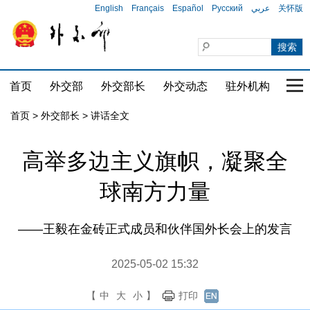
English
Français
Español
Русский
عربي
关怀版
首页
外交部
外交部长
外交动态
驻外机构
国家
首页
>
外交部长
>
讲话全文
​高举多边主义旗帜，凝聚全
球南方力量
——王毅在金砖正式成员和伙伴国外长会上的发言
2025-05-02 15:32
【
中
大
小
】
打印