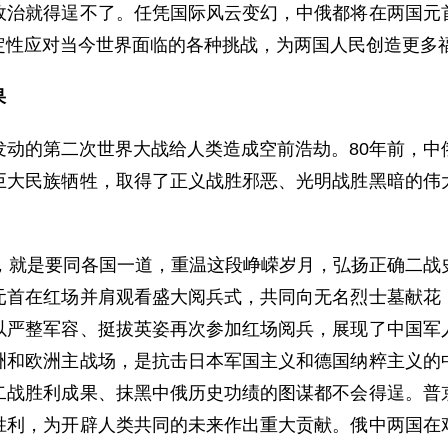
政治就得逞不了。任凭国际风云变幻，中俄都将在两国元
定性应对当今世界面临的各种挑战，为两国人民创造更多
果
发动的第二次世界大战给人类造成空前浩劫。80年前，中
巨大民族牺牲，取得了正义战胜邪恶、光明战胜黑暗的伟
庆典，就是要同各国一道，重温这段峥嵘岁月，弘扬正确二
元首在红场并肩观看盛大阅兵式，共同向无名烈士墓献花
以严整军容、挺拔英姿再次参加红场阅兵，展现了中国军
洲和欧洲主战场，是抗击日本军国主义和德国纳粹主义的
二战胜利成果、抹黑中俄历史功绩的图谋都不会得逞。普
胜利，为开辟人类共同的未来作出重大贡献。俄中两国在