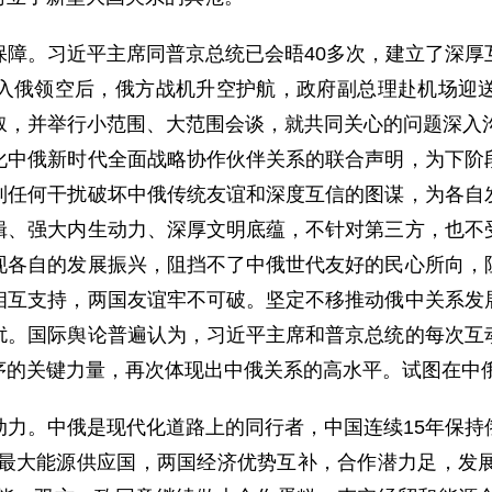
保障。习近平主席同普京总统已会晤40多次，建立了深厚
入俄领空后，俄方战机升空护航，政府副总理赴机场迎
叙，并举行小范围、大范围会谈，就共同关心的问题深入沟
化中俄新时代全面战略协作伙伴关系的联合声明，为下阶
制任何干扰破坏中俄传统友谊和深度互信的图谋，为各自
辑、强大内生动力、深厚文明底蕴，不针对第三方，也不
现各自的发展振兴，阻挡不了中俄世代友好的民心所向，
相互支持，两国友谊牢不可破。坚定不移推动俄中关系发
扰。国际舆论普遍认为，习近平主席和普京总统的每次互
序的关键力量，再次体现出中俄关系的高水平。试图在中
动力。中俄是现代化道路上的同行者，中国连续15年保持
国最大能源供应国，两国经济优势互补，合作潜力足，发