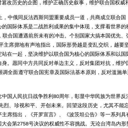
对篡改历史的企图，维护正确历史叙事，维护联合国权威
础上，中俄同反法西斯同盟重要成员一道，共商成立联合国
心的国际体系是二战胜利成果的集中体现，支撑着世界的
天，联合国遭遇前所未有的冲击。个别国家大搞本国优先、
平主席掷地有声地指出，国际形势越是变乱交织，越要
定站在一起，坚决维护以联合国为核心的国际体系和以国
自身。愿同中方共同反对单边主义，反对集团对抗，维护
强调全面遵守联合国宪章及国际法基本原则，反对滥施单边
念中国人民抗日战争胜利80周年，彰显中华民族为世界反
先烈、珍视和平、开创未来。回望这段历史，尤其不能
平主席指出，《开罗宣言》、《波茨坦公告》等一系列具
大会第2758号决议的权威性不容挑战。无论台湾岛内