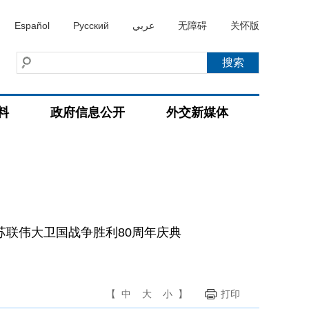
Español
Русский
عربي
无障碍
关怀版
料
政府信息公开
外交新媒体
苏联伟大卫国战争胜利80周年庆典
【
中
大
小
】
打印