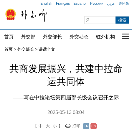
English
Français
Español
Русский
عربي
关怀版
首页
外交部
外交部长
外交动态
驻外机构
国家
首页
>
外交部长
>
讲话全文
共商发展振兴，共建中拉命
运共同体
——写在中拉论坛第四届部长级会议召开之际
2025-05-13 08:04
【
中
大
小
】
打印