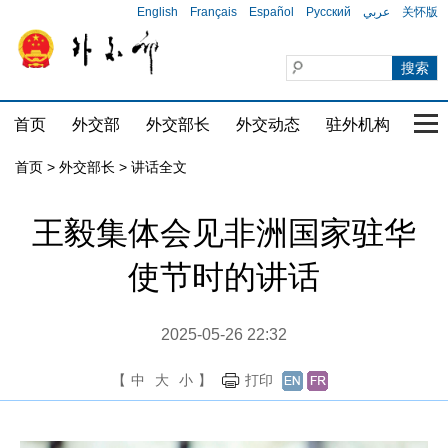
English
Français
Español
Русский
عربي
关怀版
首页
外交部
外交部长
外交动态
驻外机构
国家
首页
>
外交部长
>
讲话全文
王毅集体会见非洲国家驻华
使节时的讲话
2025-05-26 22:32
【
中
大
小
】
打印