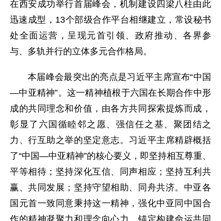
在西安成功举行首届峰会，机制建设四梁八柱由此
迅速成型，13个部级合作平台相继建立，常设秘书
处全面运营，呈现元首引领、政府推动、各界参
与、多轨并行的立体多元合作格局。
本届峰会最突出的亮点是习近平主席宣布“中国
—中亚精神”。这一精神植根于六国在长期合作中形
成的共同理念和价值，由各方共同探索提炼而成，
彰显了六国循睦邻之愿、强信任之基、聚团结之
力、行互助之举的坚定意志。习近平主席精辟概括
了“中国—中亚精神”的核心要义，即坚持相互尊重、
平等相待；坚持深化互信、同声相应；坚持互利共
赢、共同发展；坚持守望相助、同舟共济。中亚各
国元首一致同意秉持这一精神，强化中亚同中国合
作的精神凝聚力和理念向心力，锚定构建命运共同