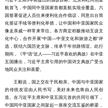
习近平主席3年前提出的倡议目标。北京和杜尚别直
航首飞，中国同中亚国家首都直航实现全覆盖。六
国签署促进人员往来便利化合作倡议，同意出台简
化签证手续等便利化举措，让中国和中亚国家民众
像走亲戚一样常来常往。各方商定积极推动互设文
化中心，合作开展“中国—中亚文化和旅游之都”评
选，联结六国历史文脉，传承千年丝路情谊。此行
期间，《平“语”近人——习近平喜欢的典故》在中亚
五国播出，习近平主席引用的中国诗文典故广受当
地民众关注和喜爱。
王毅说，国之交在于民相亲。中国与中亚国家
的传统友谊由人民书写，美好未来也将由人民创
造。在习近平主席和中亚五国元首的共同引领下，
中国同中亚国家之间架起一座座交流互鉴的桥梁，