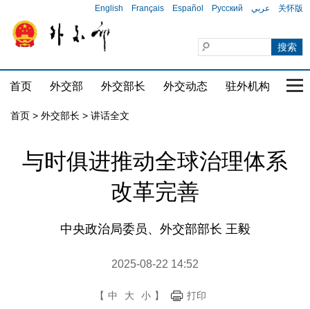
English
Français
Español
Русский
عربي
关怀版
首页
外交部
外交部长
外交动态
驻外机构
国家
首页
>
外交部长
>
讲话全文
与时俱进推动全球治理体系
改革完善
中央政治局委员、外交部部长 王毅
2025-08-22 14:52
【
中
大
小
】
打印