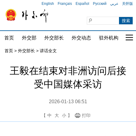
English
Français
Español
Русский
عربي
关怀版
首页
外交部
外交部长
外交动态
驻外机构
国家
首页
>
外交部长
>
讲话全文
王毅在结束对非洲访问后接
受中国媒体采访
2026-01-13 06:51
【
中
大
小
】
打印