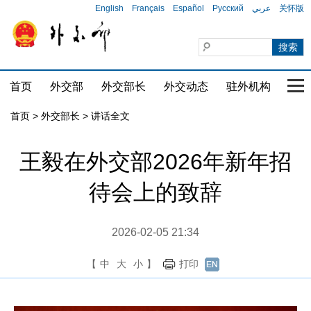
English
Français
Español
Русский
عربي
关怀版
首页
外交部
外交部长
外交动态
驻外机构
国家
首页
>
外交部长
>
讲话全文
王毅在外交部2026年新年招
待会上的致辞
2026-02-05 21:34
【
中
大
小
】
打印