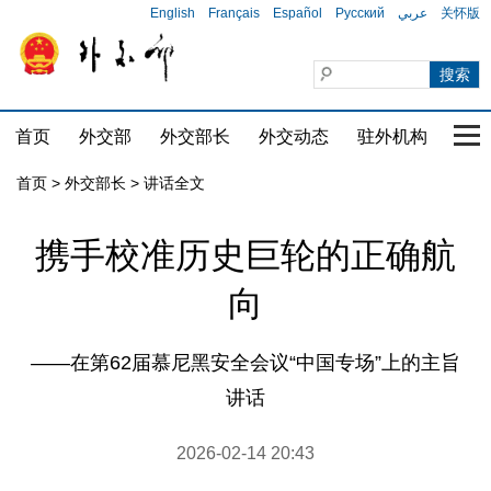
English
Français
Español
Русский
عربي
关怀版
首页
外交部
外交部长
外交动态
驻外机构
国家
首页
>
外交部长
>
讲话全文
携手校准历史巨轮的正确航
向
——在第62届慕尼黑安全会议“中国专场”上的主旨
讲话
2026-02-14 20:43