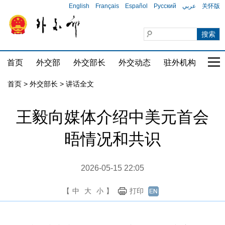
English
Français
Español
Русский
عربي
关怀版
首页
外交部
外交部长
外交动态
驻外机构
国家
首页
>
外交部长
>
讲话全文
王毅向媒体介绍中美元首会
晤情况和共识
2026-05-15 22:05
【
中
大
小
】
打印