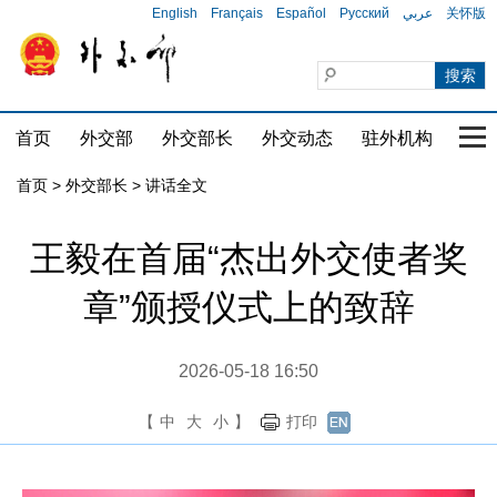
English
Français
Español
Русский
عربي
关怀版
首页
外交部
外交部长
外交动态
驻外机构
国家
首页
>
外交部长
>
讲话全文
王毅在首届“杰出外交使者奖
章”颁授仪式上的致辞
2026-05-18 16:50
【
中
大
小
】
打印