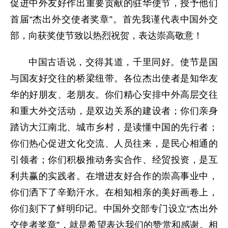
促进中外友好作出重要贡献的驻华使节，授予他们
首届“杰出外交使者奖章”。首先我谨代表中国外交
部，向获奖使节致以热烈祝贺，表达崇高敬意！
中国古语说，交得其道，千里同好。使节是国
与国友好交往的桥梁纽带。各位杰出使者是知华友
华的好朋友、老朋友。你们精心安排中外高层交往
和重大外交活动，是双边关系的建设者；你们亲身
踏访大江南北、城市乡村，是读懂中国的先行者；
你们热心促进文化交流、人员往来，是民心相通的
引领者；你们积极推动务实合作、经贸投资，是互
利共赢的实践者。在增进友好合作的崇高事业中，
你们洒下了辛勤汗水。在相知相亲的美好画卷上，
你们刻下了鲜明印记。中国外交部专门设立“杰出外
交使者奖章”，就是希望表达我们的赞赏和感谢。相