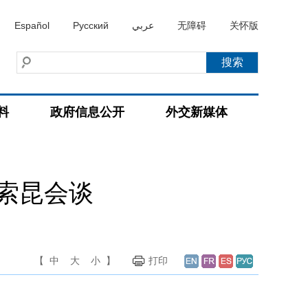
Español
Русский
عربي
无障碍
关怀版
料
政府信息公开
外交新媒体
索昆会谈
【
中
大
小
】
打印