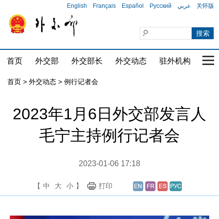
English
Français
Español
Русский
عربي
关怀版
首页
外交部
外交部长
外交动态
驻外机构
国家
首页
>
外交动态
>
例行记者会
2023年1月6日外交部发言人
毛宁主持例行记者会
2023-01-06 17:18
【
中
大
小
】
打印