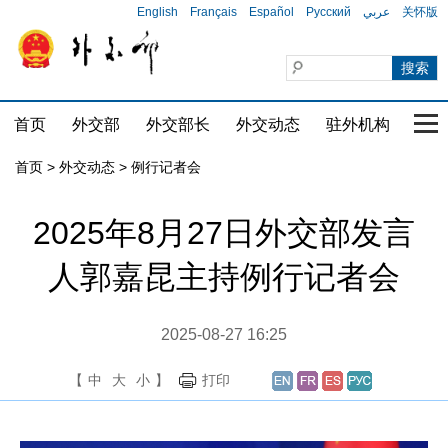
English
Français
Español
Русский
عربي
关怀版
首页
外交部
外交部长
外交动态
驻外机构
国家
首页
>
外交动态
>
例行记者会
2025年8月27日外交部发言
人郭嘉昆主持例行记者会
2025-08-27 16:25
【
中
大
小
】
打印