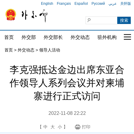
English
Français
Español
Русский
عربي
关怀版
首页
外交部
外交部长
外交动态
驻外机构
国家
首页
>
外交动态
>
领导人活动
李克强抵达金边出席东亚合
作领导人系列会议并对柬埔
寨进行正式访问
2022-11-08 22:22
【
中
大
小
】
打印